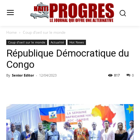
Home
Coup d’oeil sur le monde
Coup d’oeil sur le monde
Actualité
Hot News
République Démocratique du
Congo
By
Senior Editor
-
12/04/2023
817
0