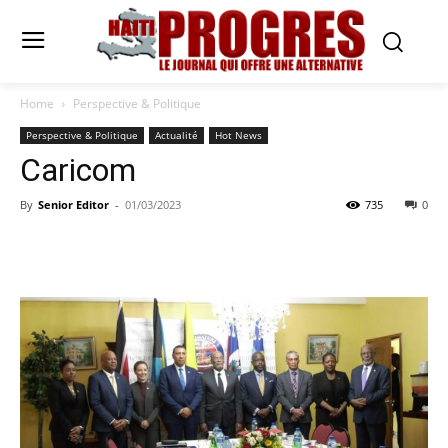
Home
Perspective & Politique
Perspective & Politique
Actualité
Hot News
Caricom
By
Senior Editor
-
01/03/2023
735
0