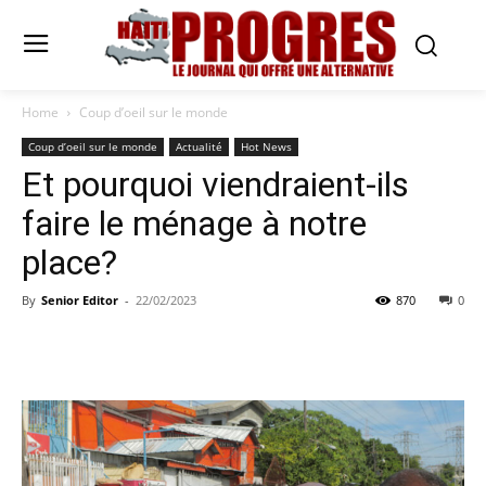
Home
Coup d’oeil sur le monde
Coup d’oeil sur le monde
Actualité
Hot News
Et pourquoi viendraient-ils
faire le ménage à notre
place?
By
Senior Editor
-
22/02/2023
870
0