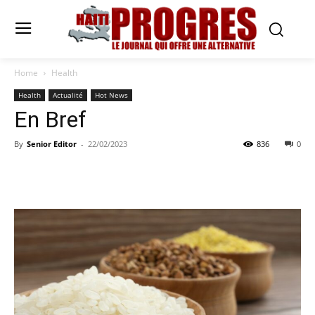
Home
Health
Health
Actualité
Hot News
En Bref
By
Senior Editor
-
22/02/2023
836
0