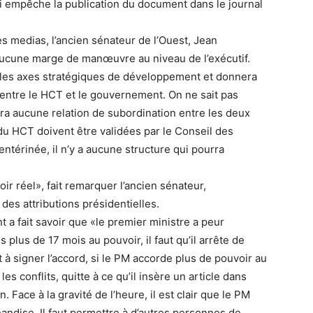
qui empêche la publication du document dans le journal
es medias, l’ancien sénateur de l’Ouest, Jean
aucune marge de manœuvre au niveau de l’exécutif.
 les axes stratégiques de développement et donnera
it entre le HCT et le gouvernement. On ne sait pas
aura aucune relation de subordination entre les deux
 du HCT doivent être validées par le Conseil des
entérinée, il n’y a aucune structure qui pourra
ir réel», fait remarquer l’ancien sénateur,
 des attributions présidentielles.
 a fait savoir que «le premier ministre a peur
 plus de 17 mois au pouvoir, il faut qu’il arrête de
t à signer l’accord, si le PM accorde plus de pouvoir au
es conflits, quitte à ce qu’il insère un article dans
n. Face à la gravité de l’heure, il est clair que le PM
chandise. Il faut permettre à d’autres personnes de