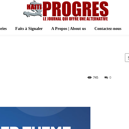
ries
Faits à Signaler
A Propos | About us
Contactez-nous
Ar
745
0