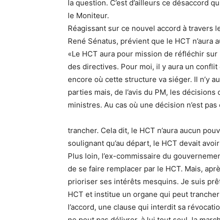
la question. C’est d’ailleurs ce désaccord 
le Moniteur.
Réagissant sur ce nouvel accord à travers l
René Sénatus, prévient que le HCT n’aura 
«Le HCT aura pour mission de réfléchir sur
des directives. Pour moi, il y aura un confl
encore où cette structure va siéger. Il n’y 
parties mais, de l’avis du PM, les décisions
ministres. Au cas où une décision n’est pas 
trancher. Cela dit, le HCT n’aura aucun pouvo
soulignant qu’au départ, le HCT devait avoir
Plus loin, l’ex-commissaire du gouvernement
de se faire remplacer par le HCT. Mais, après
prioriser ses intérêts mesquins. Je suis prê
HCT et institue un organe qui peut trancher l
l’accord, une clause qui interdit sa révocatio
ne peut pas délivrer, à lui tout seul, la mar