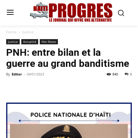
Home
Justice
Justice
Actualité
Hot News
PNH: entre bilan et la
guerre au grand banditisme
By
Editor
-
04/01/2023
840
0