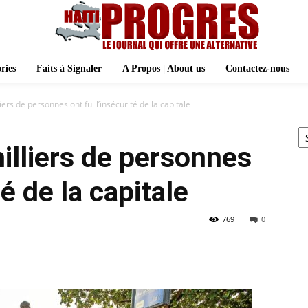
ries
Faits à Signaler
A Propos | About us
Contactez-nous
iers de personnes ont fui l’insécurité de la capitale
Ar
milliers de personnes
té de la capitale
769
0