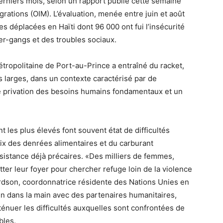
derniers mois, selon un rapport publié cette semaine
grations (OIM). L’évaluation, menée entre juin et août
s déplacées en Haïti dont 96 000 ont fui l’insécurité
ter-gangs et des troubles sociaux.
étropolitaine de Port-au-Prince a entraîné du racket,
 larges, dans un contexte caractérisé par de
e privation des besoins humains fondamentaux et un
t les plus élevés font souvent état de difficultés
x des denrées alimentaires et du carburant
istance déjà précaires. «Des milliers de femmes,
ter leur foyer pour chercher refuge loin de la violence
hardson, coordonnatrice résidente des Nations Unies en
ain dans la main avec des partenaires humanitaires,
énuer les difficultés auxquelles sont confrontées de
bles.