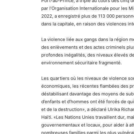
Port-au-Prince, a triplé au cours des cinq 
par l’Organisation Internationale pour les Mi
2022, a enregistré plus de 113 000 personne
dans la capitale, en raison des violences in
La violence liée aux gangs dans la région m
des enlèvements et des actes criminels plus
profondes inégalités, des niveaux élevés d
environnement sécuritaire fragmenté.
Les quartiers où les niveaux de violence son
économiques, les récentes flambées des pri
déstabilisant davantage des moyens de subs
d’enfants et d’hommes ont été forcés de quit
et de la destruction», a déclaré Ulrika Ric
Haïti. «Les Nations Unies travaillent dur, m
gouvernementaux et locaux, pour aider à att
nombreuses familles parmi les plus vulnéra