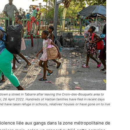
 a street in Tabarre after leaving the Croix-des-Bouquets area to
, 26 April 2022. Hundreds of Haitian families have fled in recent days
d have taken refuge in schools, relatives' houses or have gone on to live
olence liée aux gangs dans la zone métropolitaine de