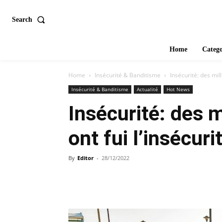
Search
Home
Catego
Home
Insécurité & Banditisme
Insécurité: des mill
Insécurité & Banditisme
Actualité
Hot News
Insécurité: des 
ont fui l’insécuri
By
Editor
-
28/12/2022