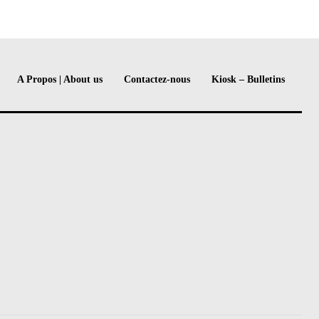
A Propos | About us
Contactez-nous
Kiosk – Bulletins