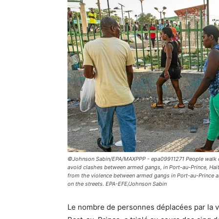
©Johnson Sabin/EPA/MAXPPP - epa09911271 People walk down
avoid clashes between armed gangs, in Port-au-Prince, Haiti
from the violence between armed gangs in Port-au-Prince an
on the streets. EPA-EFE/Johnson Sabin
Le nombre de personnes déplacées par la vi