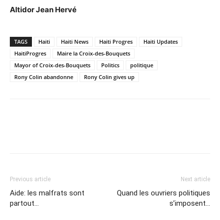
Altidor Jean Hervé
TAGS
Haiti
Haiti News
Haiti Progres
Haiti Updates
HaitiProgres
Maire la Croix-des-Bouquets
Mayor of Croix-des-Bouquets
Politics
politique
Rony Colin abandonne
Rony Colin gives up
Previous article
Next article
Aide: les malfrats sont
Quand les ouvriers politiques
partout…
s’imposent…