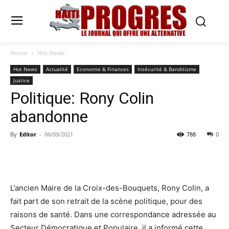
Home
Hot News
Hot News
Actualité
Economie & Finances
Insécurité & Banditisme
Justice
Politique: Rony Colin
abandonne
By
Editor
-
06/09/2021
788
0
L’ancien Maire de la Croix-des-Bouquets, Rony Colin, a
fait part de son retrait de la scène politique, pour des
raisons de santé. Dans une correspondance adressée au
Secteur Démocratique et Populaire, il a informé cette