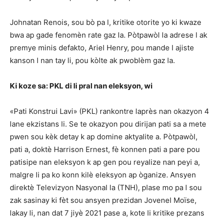
Johnatan Renois, sou bò pa l, kritike otorite yo ki kwaze
bwa ap gade fenomèn rate gaz la. Pòtpawòl la adrese l ak
premye minis defakto, Ariel Henry, pou mande l ajiste
kanson l nan tay li, pou kòlte ak pwoblèm gaz la.
Ki koze sa: PKL di li pral nan eleksyon, wi
«Pati Konstrui Lavi» (PKL) rankontre laprès nan okazyon 4
lane ekzistans li. Se te okazyon pou dirijan pati sa a mete
pwen sou kèk detay k ap domine aktyalite a. Pòtpawòl,
pati a, doktè Harrison Ernest, fè konnen pati a pare pou
patisipe nan eleksyon k ap gen pou reyalize nan peyi a,
malgre li pa ko konn kilè eleksyon ap òganize. Ansyen
direktè Televizyon Nasyonal la (TNH), plase mo pa l sou
zak sasinay ki fèt sou ansyen prezidan Jovenel Moïse,
lakay li, nan dat 7 jiyè 2021 pase a, kote li kritike prezans