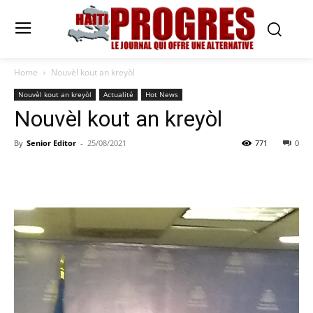
Home
Nouvèl kout an kreyòl
Nouvèl kout an kreyòl
Actualité
Hot News
Nouvèl kout an kreyòl
By
Senior Editor
-
25/08/2021
771
0