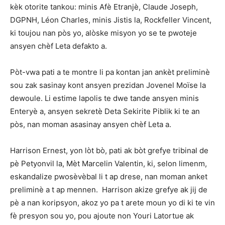
kèk otorite tankou: minis Afè Etranjè, Claude Joseph,
DGPNH, Léon Charles, minis Jistis la, Rockfeller Vincent,
ki toujou nan pòs yo, alòske misyon yo se te pwoteje
ansyen chèf Leta defakto a.
Pòt-vwa pati a te montre li pa kontan jan ankèt preliminè
sou zak sasinay kont ansyen prezidan Jovenel Moïse la
dewoule. Li estime lapolis te dwe tande ansyen minis
Enteryè a, ansyen sekretè Deta Sekirite Piblik ki te an
pòs, nan moman asasinay ansyen chèf Leta a.
Harrison Ernest, yon lòt bò, pati ak bòt grefye tribinal de
pè Petyonvil la, Mèt Marcelin Valentin, ki, selon limenm,
eskandalize pwosèvèbal li t ap drese, nan moman anket
preliminè a t ap mennen. Harrison akize grefye ak jij de
pè a nan koripsyon, akoz yo pa t arete moun yo di ki te vin
fè presyon sou yo, pou ajoute non Youri Latortue ak