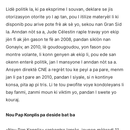
Lidè politik la, ki pa eksprime l souvan, deklare se jis
otorizasyon otorite yo l ap tan, pou l itilize materyèl li ki
disponib pou arive pote frè ak sè yo, sekou nan Gran Sid
la. Anndan nòt sa a, Jude Célestin raple travay yon ekip
jèn fi ak jèn gason te fè an 2008, pandan siklòn nan
Gonayiv, an 2010, lè goudougoudou, yon fason pou
montre volante, li konn genyen ak ekip li, pou ede san
okenn enterè politik, jan l mansyone l anndan nòt sa a.
Ansyen direktè CNE a regrèt tou ke peyi a pa pare, menm
jan li pa t pare an 2010, pandan l siyale, si n kontinye
konsa, pita ap pi tris. Li te tou pwofite voye kondoleyans li
bay fanmi, zanmi moun ki viktim yo, pandan l swete yo
kouraj.
Nou Pap Konplis pa deside bat ba
«Nou Pap Konplis» rankontre laprès, jounen mèkredi 11