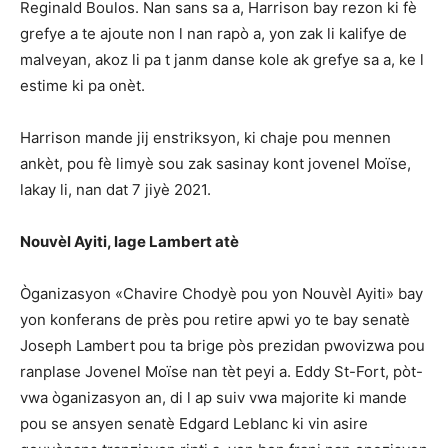
Reginald Boulos. Nan sans sa a, Harrison bay rezon ki fè
grefye a te ajoute non l nan rapò a, yon zak li kalifye de
malveyan, akoz li pa t janm danse kole ak grefye sa a, ke l
estime ki pa onèt.
Harrison mande jij enstriksyon, ki chaje pou mennen
ankèt, pou fè limyè sou zak sasinay kont jovenel Moïse,
lakay li, nan dat 7 jiyè 2021.
Nouvèl Ayiti, lage Lambert atè
Òganizasyon «Chavire Chodyè pou yon Nouvèl Ayiti» bay
yon konferans de près pou retire apwi yo te bay senatè
Joseph Lambert pou ta brige pòs prezidan pwovizwa pou
ranplase Jovenel Moïse nan tèt peyi a. Eddy St-Fort, pòt-
vwa òganizasyon an, di l ap suiv vwa majorite ki mande
pou se ansyen senatè Edgard Leblanc ki vin asire