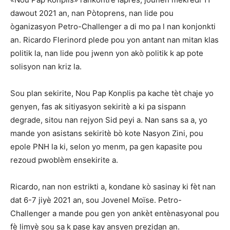
dawout 2021 an, nan Pòtoprens, nan lide pou
òganizasyon Petro-Challenger a di mo pa l nan konjonkti
an. Ricardo Flerinord plede pou yon antant nan mitan klas
politik la, nan lide pou jwenn yon akò politik k ap pote
solisyon nan kriz la.
Sou plan sekirite, Nou Pap Konplis pa kache tèt chaje yo
genyen, fas ak sitiyasyon sekiritè a ki pa sispann
degrade, sitou nan rejyon Sid peyi a. Nan sans sa a, yo
mande yon asistans sekiritè bò kote Nasyon Zini, pou
epole PNH la ki, selon yo menm, pa gen kapasite pou
rezoud pwoblèm ensekirite a.
Ricardo, nan non estrikti a, kondane kò sasinay ki fèt nan
dat 6-7 jiyè 2021 an, sou Jovenel Moïse. Petro-
Challenger a mande pou gen yon ankèt entènasyonal pou
fè limyè sou sa k pase kay ansyen prezidan an.