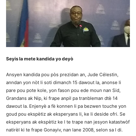
Seyis la mete kandida yo deyò
Ansyen kandida pou pòs prezidan an, Jude Célestin,
anndan yon nòt li soti dimanch 15 dawout la, anonse li
pare pou pote kole, yon fason pou ede moun nan Sid,
Grandans ak Nip, ki frape anpil pa tranbleman dtè 14
dawout la. Enjenyè a fè konnen li pa bezwen touche yon
goud pou ekspètiz ak eksperyans li, ke li deside ofri. Se
eksperyans ak ekspètiz ke l te trape nan jesyon katastwòf
natirèl ki te frape Gonayiv, nan lane 2008, selon sa l di.