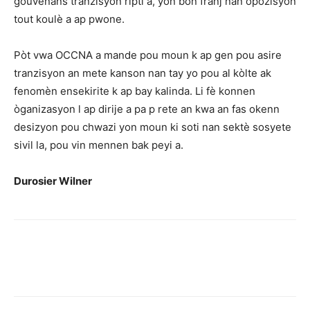
gouvènans tranzisyon ripti a, yon bon franj nan opozisyon
tout koulè a ap pwone.
Pòt vwa OCCNA a mande pou moun k ap gen pou asire
tranzisyon an mete kanson nan tay yo pou al kòlte ak
fenomèn ensekirite k ap bay kalinda. Li fè konnen
òganizasyon l ap dirije a pa p rete an kwa an fas okenn
desizyon pou chwazi yon moun ki soti nan sektè sosyete
sivil la, pou vin mennen bak peyi a.
Durosier Wilner