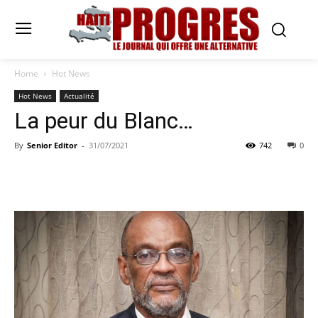
Home
Hot News
Hot News
Actualité
La peur du Blanc…
By
Senior Editor
-
31/07/2021
742
0