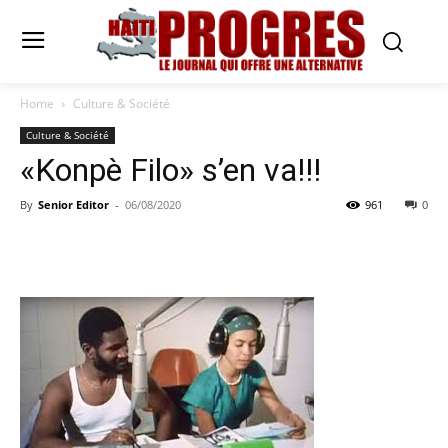
Home
Culture & Société
Culture & Société
«Konpè Filo» s’en va!!!
By
Senior Editor
-
06/08/2020
961
0