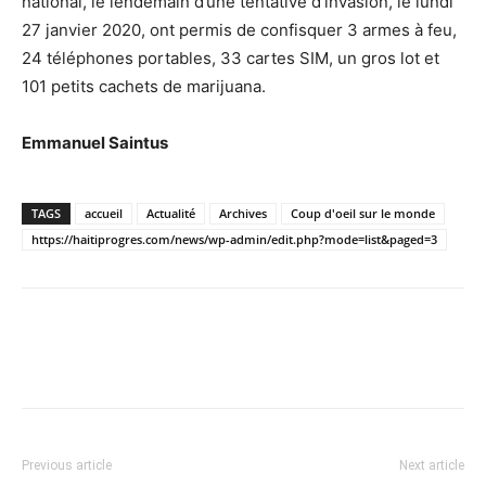
national, le lendemain d’une tentative d’invasion, le lundi
27 janvier 2020, ont permis de confisquer 3 armes à feu,
24 téléphones portables, 33 cartes SIM, un gros lot et
101 petits cachets de marijuana.
Emmanuel Saintus
TAGS
accueil
Actualité
Archives
Coup d'oeil sur le monde
https://haitiprogres.com/news/wp-admin/edit.php?mode=list&paged=3
Previous article
Next article