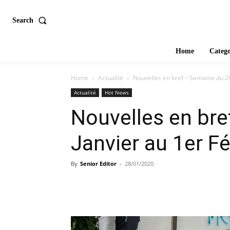
Search
Home
Catego
Home
Actualité
Nouvelles en bref – Semaine du 26
Actualité
Hot News
Nouvelles en br
Janvier au 1er Fé
By
Senior Editor
-
28/01/2020