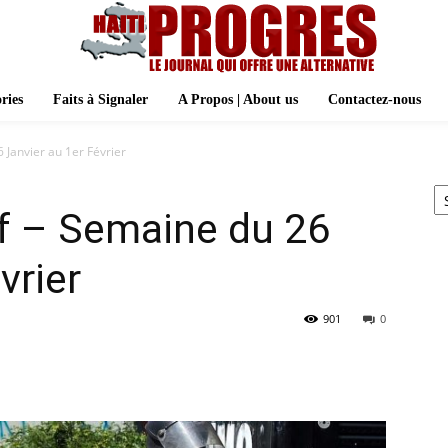
ries
Faits à Signaler
A Propos | About us
Contactez-nous
 Janvier au 1er Février
Ar
ef – Semaine du 26
vrier
901
0