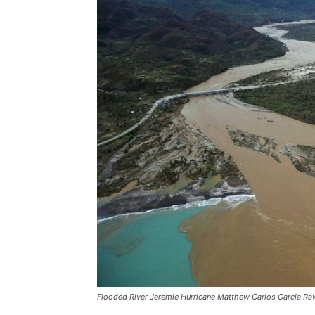
Flooded River Jeremie Hurricane Matthew Carlos Garcia Raw