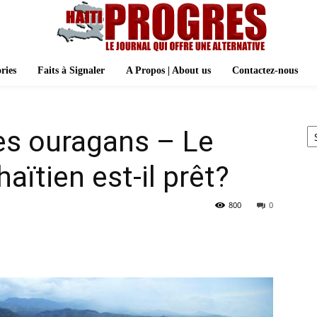
ries
Faits à Signaler
A Propos | About us
Contactez-nous
Ar
des ouragans – Le
aïtien est-il prêt?
800
0