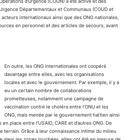
 Opérations d’urgence (COUN) a été activé et des
s d’Urgence Départementaux et Communaux (COUD et
s acteurs internationaux ainsi que des ONG nationales,
urces en personnel et des articles de secours, avant
En outre, les ONG internationales ont coopéré
davantage entre elles, avec les organisations
locales et avec le gouvernement. Par exemple, il y a
eu un certain nombre de collaborations
prometteuses, notamment une campagne de
vaccination contre le choléra entre l’ONU et les
ONG, mais menée par le gouvernement haïtien ainsi
 en place entre l’USAID, CARE et d’autres ONG. De
e terrain. Grâce à leur connaissance intime du milieu
le dans les zones touchées, elles ont été en mesure de