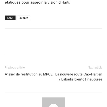
étatiques pour asseoir la vision d’Haïti.
TAGS
En bref
Previous article
Next article
Atelier de restitution au MPCE
La nouvelle route Cap-Haitien
/ Labadie bientôt inaugurée