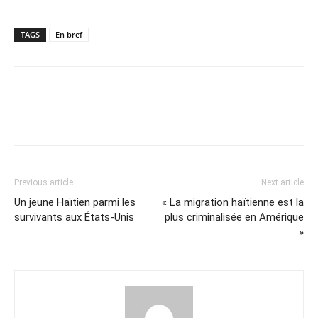
TAGS
En bref
Previous article
Next article
Un jeune Haïtien parmi les
« La migration haïtienne est la
survivants aux États-Unis
plus criminalisée en Amérique
»