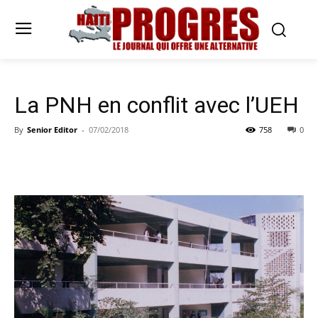
La PNH en conflit avec l’UEH
By
Senior Editor
-
07/02/2018
758
0