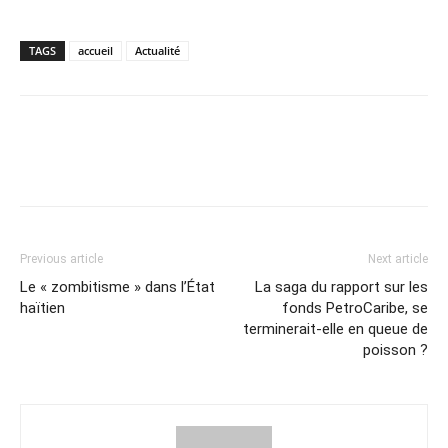
TAGS
accueil
Actualité
Previous article
Next article
Le « zombitisme » dans l’État
La saga du rapport sur les
haïtien
fonds PetroCaribe, se
terminerait-elle en queue de
poisson ?