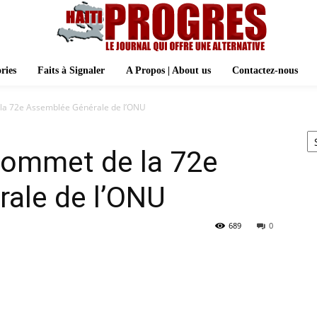
ries
Faits à Signaler
A Propos | About us
Contactez-nous
la 72e Assemblée Générale de l’ONU
Ar
sommet de la 72e
ale de l’ONU
689
0