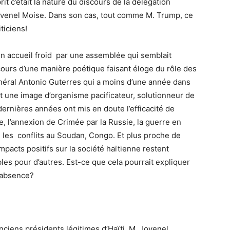
it c’était la nature du discours de la délégation
ovenel Moise. Dans son cas, tout comme M. Trump, ce
ticiens!
un accueil froid par une assemblée qui semblait
urs d’une manière poétique faisant éloge du rôle des
énéral Antonio Guterres qui a moins d’une année dans
it une image d’organisme pacificateur, solutionneur de
dernières années ont mis en doute l’efficacité de
e, l’annexion de Crimée par la Russie, la guerre en
, les conflits au Soudan, Congo. Et plus proche de
acts positifs sur la société haïtienne restent
les pour d’autres. Est-ce que cela pourrait expliquer
n absence?
nciens présidents légitimes d’Haïti, M. Jovenel