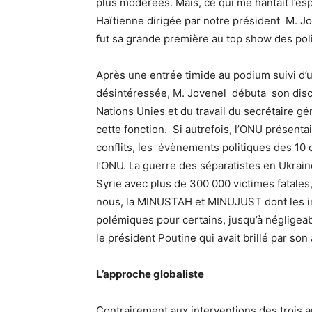
plus modérées. Mais, ce qui me hantait l’espr
Haïtienne dirigée par notre président M. J
fut sa grande première au top show des poli
Après une entrée timide au podium suivi d’
désintéressée, M. Jovenel débuta son disco
Nations Unies et du travail du secrétaire g
cette fonction. Si autrefois, l’ONU présenta
conflits, les évènements politiques des 10 
l’ONU. La guerre des séparatistes en Ukrain
Syrie avec plus de 300 000 victimes fatales
nous, la MINUSTAH et MINUJUST dont les imp
polémiques pour certains, jusqu’à négligeab
le président Poutine qui avait brillé par so
L’approche globaliste
Contrairement aux interventions des trois a