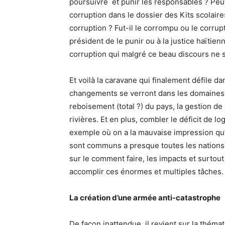
poursuivre et punir les responsables ? Peu
corruption dans le dossier des Kits scolair
corruption ? Fut-il le corrompu ou le corrupte
président de le punir ou à la justice haïtienn
corruption qui malgré ce beau discours ne 
Et voilà la caravane qui finalement défile d
changements se verront dans les domaines :
reboisement (total ?) du pays, la gestion de l
rivières. Et en plus, combler le déficit de l
exemple où on a la mauvaise impression qu’il
sont communs a presque toutes les nations
sur le comment faire, les impacts et surto
accomplir ces énormes et multiples tâches.
La création d’une armée anti-catastrophe
De façon inattendue, il revient sur la thémati