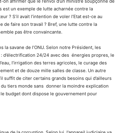
t-on affirmer que le renvoi d’un ministre soupçonné de
es est un exemple de lutte acharnée contre la
ur ? S’il avait l’intention de voler l’Etat est-ce au
e de faire son travail ? Bref, une lutte contre la
semble pas être convaincante.
ans la savane de l’ONU. Selon notre Président, les
 d’électrification 24/24 avec des énergies propres, le
’eau, l’irrigation des terres agricoles, le curage des
ogement et de douze mille salles de classe. Un autre
 suffit de citer certains grands besoins qui d’ailleurs
 du tiers monde sans donner la moindre explication
ut le budget dont dispose le gouvernement pour
que de la corruption. Selon lui, l’appareil judiciaire va