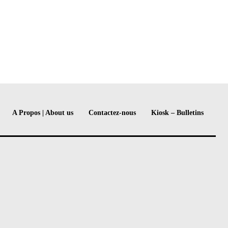
A Propos | About us
Contactez-nous
Kiosk – Bulletins