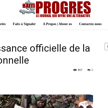
ries
Faits à Signaler
A Propos | About us
Contactez-nous
Ar
sance officielle de la
onnelle
857
0