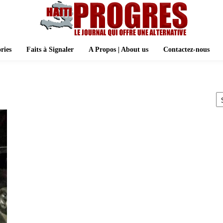
ries
Faits à Signaler
A Propos | About us
Contactez-nous
A