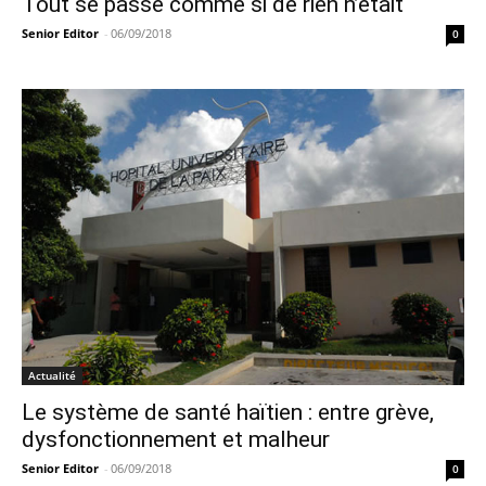
Tout se passe comme si de rien n’était
Senior Editor
-
06/09/2018
0
Actualité
Le système de santé haïtien : entre grève,
dysfonctionnement et malheur
Senior Editor
-
06/09/2018
0