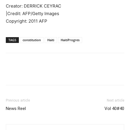
Creator: DERRICK CEYRAC
|Credit: AFP/Getty Images
Copyright: 2011 AFP
TAGS
constitution
Haiti
HaitiProgres
Previous article
Next article
News Reel
Vol 40#40