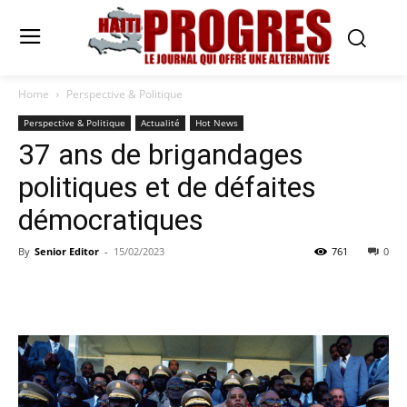
Home
Perspective & Politique
Perspective & Politique
Actualité
Hot News
37 ans de brigandages
politiques et de défaites
démocratiques
By
Senior Editor
-
15/02/2023
761
0