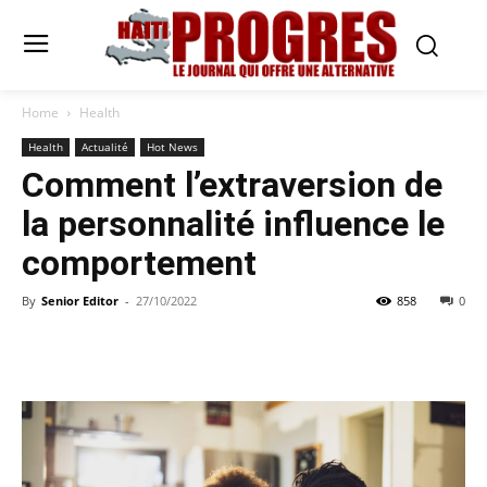
Home
Health
Health
Actualité
Hot News
Comment l’extraversion de
la personnalité influence le
comportement
By
Senior Editor
-
27/10/2022
858
0