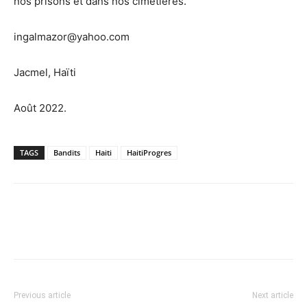
nos prisons et dans nos cimetières.
ingalmazor@yahoo.com
Jacmel, Haïti
Août 2022.
TAGS
Bandits
Haiti
HaitiProgres
Previous article
Next article