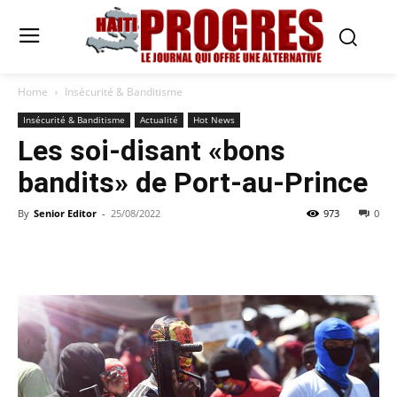
Home
Insécurité & Banditisme
Insécurité & Banditisme
Actualité
Hot News
Les soi-disant «bons
bandits» de Port-au-Prince
By
Senior Editor
-
25/08/2022
973
0