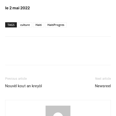
le 2 mai 2022
TAGS
culture
Haiti
HaitiProgres
Previous article
Next article
Nouvèl kout an kreyòl
Newsreel