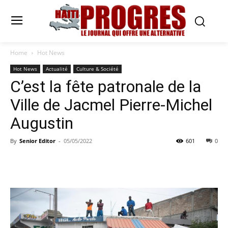
Home
Hot News
Hot News
Actualité
Culture & Société
C’est la fête patronale de la
Ville de Jacmel Pierre-Michel
Augustin
By
Senior Editor
-
05/05/2022
601
0