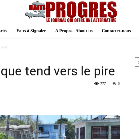
ries
Faits à Signaler
A Propos | About us
Contactez-nous
 pire
Ar
que tend vers le pire
777
0