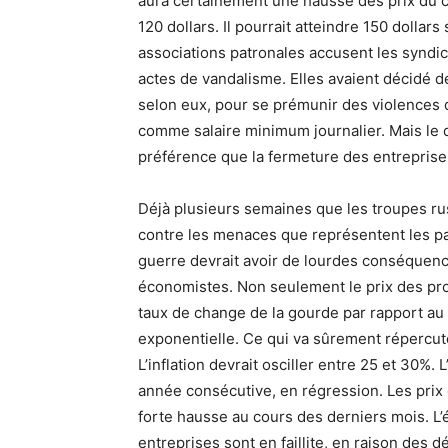
aura certainement une hausse des prix du car
120 dollars. Il pourrait atteindre 150 dollars
associations patronales accusent les syndica
actes de vandalisme. Elles avaient décidé de
selon eux, pour se prémunir des violences 
comme salaire minimum journalier. Mais le d
préférence que la fermeture des entreprises
Déjà plusieurs semaines que les troupes rus
contre les menaces que représentent les pay
guerre devrait avoir de lourdes conséquence
économistes. Non seulement le prix des pro
taux de change de la gourde par rapport au 
exponentielle. Ce qui va sûrement répercute
L’inflation devrait osciller entre 25 et 30%.
année consécutive, en régression. Les prix
forte hausse au cours des derniers mois. 
entreprises sont en faillite, en raison des