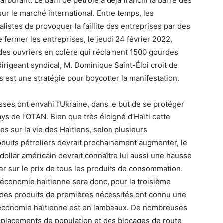
burant. Le baril de pétrole a déjà franchi la barre des
 sur le marché international. Entre temps, les
listes de provoquer la faillite des entreprises par des
 fermer les entreprises, le jeudi 24 février 2022,
des ouvriers en colère qui réclament 1500 gourdes
irigeant syndical, M. Dominique Saint-Éloi croit de
 est une stratégie pour boycotter la manifestation.
ses ont envahi l’Ukraine, dans le but de se protéger
s de l’OTAN. Bien que très éloigné d’Haïti cette
s sur la vie des Haïtiens, selon plusieurs
duits pétroliers devrait prochainement augmenter, le
dollar américain devrait connaître lui aussi une hausse
r sur le prix de tous les produits de consommation.
 L’économie haïtienne sera donc, pour la troisième
 des produits de premières nécessités ont connu une
L’économie haïtienne est en lambeaux. De nombreuses
 déplacements de population et des blocages de route