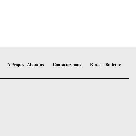
A Propos | About us
Contactez-nous
Kiosk – Bulletins