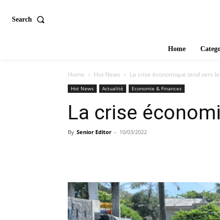
Search
Home
Catego
Home
Hot News
La crise économique tend vers le
Hot News
Actualité
Economie & Finances
La crise économi
By
Senior Editor
-
10/03/2022