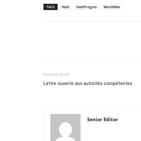
TAGS
Haiti
HaitiProgres
WorldWar
Previous article
Lettre ouverte aux autorités compétentes
Senior Editor