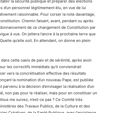
ablir la sécurité publique et préparer des élections
es d’un personnel légitimement élu, en vue de lui
ativement raisonnable. Pour corser la note davantage,
 Constitution. Chemin faisant, avant, pendant ou après
’ordonnancement de ce changement de Constitution par
vigue à vue. On jettera l’ancre à la prochaine terre que
 Quelle qu’elle soit. En attendant, on donne en plein
dans cette oasis de paix et de sérénité, après avoir
sur les correctifs immédiats qu’il conviendrait
er vers la concrétisation effective des résultats
nonçant la nomination d’un nouveau Pape, est publiée
arvenu à la décision d’envisager la réalisation d’un
é, non pas pour le réaliser, mais pour en constituer un
er. Vous me suivez, n’est-ce pas ? Ce Comité très
nistères des Travaux Publics, de la Culture et des
es Créatives, de la Santé Publique, avec l’assistance