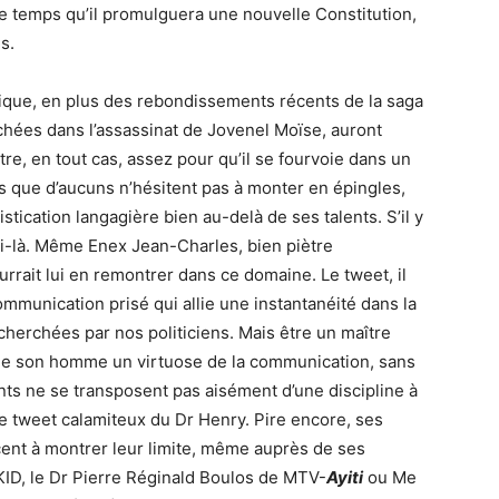
e temps qu’il promulguera une nouvelle Constitution,
s.
tique, en plus des rebondissements récents de la saga
chées dans l’assassinat de Jovenel Moïse, auront
re, en tout cas, assez pour qu’il se fourvoie dans un
s que d’aucuns n’hésitent pas à monter en épingles,
tication langagière bien au-delà de ses talents. S’il y
lui-là. Même Enex Jean-Charles, bien piètre
ourrait lui en remontrer dans ce domaine. Le tweet, il
munication prisé qui allie une instantanéité dans la
echerchées par nos politiciens. Mais être un maître
s de son homme un virtuose de la communication, sans
ents ne se transposent pas aisément d’une discipline à
 ce tweet calamiteux du Dr Henry. Pire encore, ses
nt à montrer leur limite, même auprès de ses
KID, le Dr Pierre Réginald Boulos de MTV-
Ayiti
ou Me