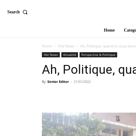
Search
Home
Catego
Home
Hot News
Ah, Politique, quand tu nous tiens
Hot News
Actualité
Perspective & Politique
Ah, Politique, qu
By
Senior Editor
-
21/01/2022