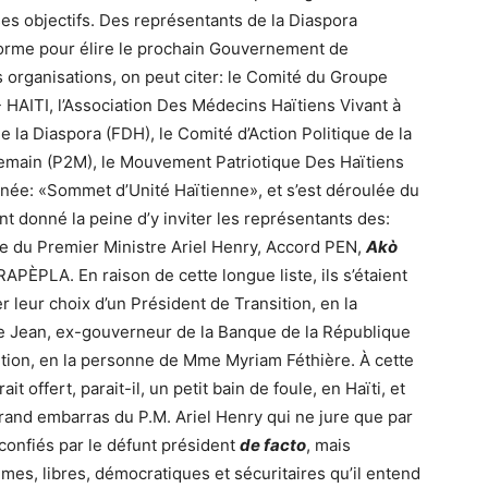
es objectifs. Des représentants de la Diaspora
eforme pour élire le prochain Gouvernement de
s organisations, on peut citer: le Comité du Groupe
HAITI, l’Association Des Médecins Haïtiens Vivant à
e la Diaspora (FDH), le Comité d’Action Politique de la
Demain (P2M), le Mouvement Patriotique Des Haïtiens
gnée: «Sommet d’Unité Haïtienne», et s’est déroulée du
ent donné la peine d’y inviter les représentants des:
 du Premier Ministre Ariel Henry, Accord PEN,
Ak
ò
ÈPLA. En raison de cette longue liste, ils s’étaient
 leur choix d’un Président de Transition, en la
se Jean, ex-gouverneur de la Banque de la République
sition, en la personne de Mme Myriam Féthière. À cette
t offert, parait-il, un petit bain de foule, en Haïti, et
 grand embarras du P.M. Ariel Henry qui ne jure que par
 confiés par le défunt président
de facto
, mais
imes, libres, démocratiques et sécuritaires qu’il entend