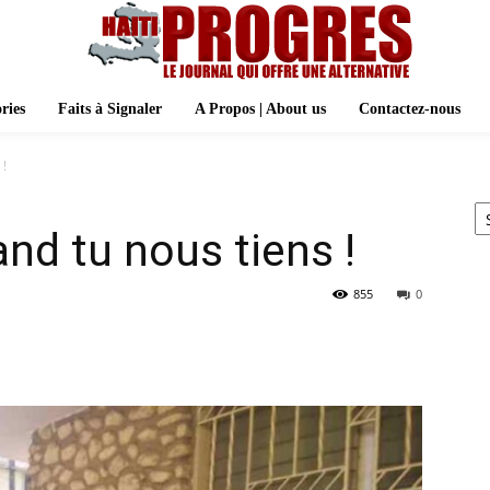
ries
Faits à Signaler
A Propos | About us
Contactez-nous
 !
Ar
and tu nous tiens !
855
0