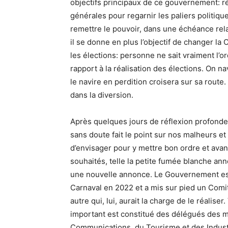
objectifs principaux de ce gouvernement: rét
générales pour regarnir les paliers politiqu
remettre le pouvoir, dans une échéance rel
il se donne en plus l’objectif de changer la
les élections: personne ne sait vraiment l
rapport à la réalisation des élections. On na
le navire en perdition croisera sur sa route.
dans la diversion.
Après quelques jours de réflexion profonde 
sans doute fait le point sur nos malheurs et 
d’envisager pour y mettre bon ordre et avanc
souhaités, telle la petite fumée blanche an
une nouvelle annonce. Le Gouvernement est p
Carnaval en 2022 et a mis sur pied un Comit
autre qui, lui, aurait la charge de le réalis
important est constitué des délégués des mi
Communications, du Tourisme et des Industri