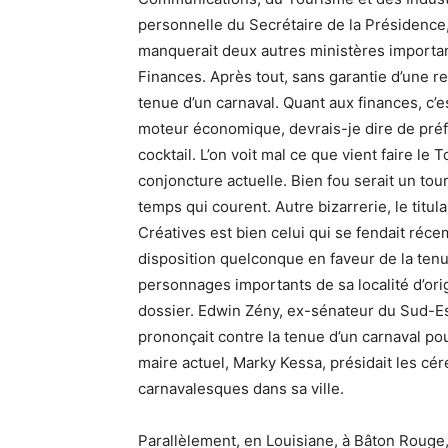
personnelle du Secrétaire de la Présidence,
manquerait deux autres ministères importa
Finances. Après tout, sans garantie d’une rel
tenue d’un carnaval. Quant aux finances, c’es
moteur économique, devrais-je dire de préf
cocktail. L’on voit mal ce que vient faire l
conjoncture actuelle. Bien fou serait un tou
temps qui courent. Autre bizarrerie, le titul
Créatives est bien celui qui se fendait réc
disposition quelconque en faveur de la ten
personnages importants de sa localité d’or
dossier. Edwin Zény, ex-sénateur du Sud-Est
prononçait contre la tenue d’un carnaval po
maire actuel, Marky Kessa, présidait les cér
carnavalesques dans sa ville.
Parallèlement, en Louisiane, à Bâton Rouge, 