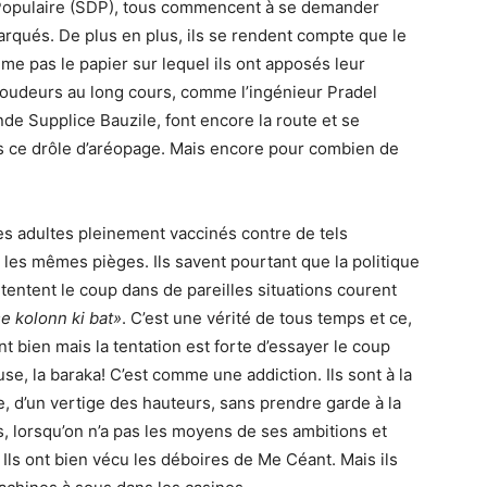
Populaire (SDP), tous commencent à se demander
arqués. De plus en plus, ils se rendent compte que le
 pas le papier sur lequel ils ont apposés leur
baroudeurs au long cours, comme l’ingénieur Pradel
e Supplice Bauzile, font encore la route et se
s ce drôle d’aréopage. Mais encore pour combien de
des adultes pleinement vaccinés contre de tels
es mêmes pièges. Ils savent pourtant que la politique
tentent le coup dans de pareilles situations courent
e kolonn ki bat»
. C’est une vérité de tous temps et ce,
t bien mais la tentation est forte d’essayer le coup
use, la baraka! C’est comme une addiction. Ils sont à la
te, d’un vertige des hauteurs, sans prendre garde à la
s, lorsqu’on n’a pas les moyens de ses ambitions et
 Ils ont bien vécu les déboires de Me Céant. Mais ils