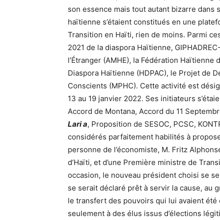
son essence mais tout autant bizarre dans s
haïtienne s’étaient constitués en une plat
Transition en Haïti, rien de moins. Parmi ce
2021 de la diaspora Haïtienne, GIPHADREC- 
l’Étranger (AMHE), la Fédération Haïtienne d
Diaspora Haïtienne (HDPAC), le Projet de 
Conscients (MPHC). Cette activité est dési
13 au 19 janvier 2022. Ses initiateurs s’étai
Accord de Montana, Accord du 11 Septembre
Lari a
, Proposition de SESOC, PCSC, KONTRAP
considérés parfaitement habilités à proposer
personne de l’économiste, M. Fritz Alphon
d’Haïti, et d’une Première ministre de Tran
occasion, le nouveau président choisi se serai
se serait déclaré prêt à servir la cause, au
le transfert des pouvoirs qui lui avaient été
seulement à des élus issus d’élections légit