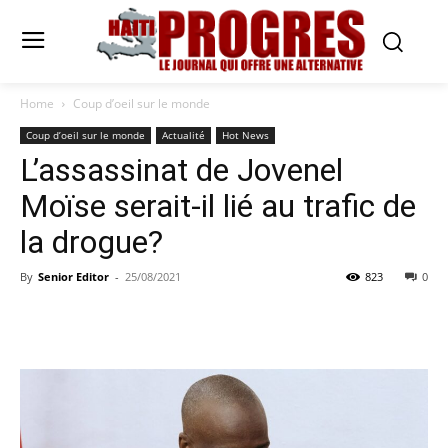
Home
Coup d’oeil sur le monde
Coup d’oeil sur le monde
Actualité
Hot News
L’assassinat de Jovenel
Moïse serait-il lié au trafic de
la drogue?
By
Senior Editor
-
25/08/2021
823
0