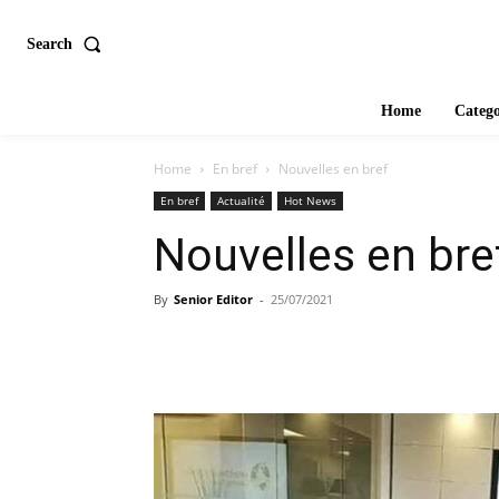
Search
Home
Catego
Home
En bref
Nouvelles en bref
En bref
Actualité
Hot News
Nouvelles en bre
By
Senior Editor
-
25/07/2021