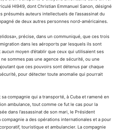
atriculé HI949, dont Christian Emmanuel Sanon, désigné
es présumés auteurs intellectuels de l’assassinat du
ompagné de deux autres personnes nord-américaines.
Helidosa», précise, dans un communiqué, que ces trois
migration dans les aéroports par lesquels ils sont
t aucun moyen d’établir que ceux qui utilisaient ses
us ne sommes pas une agence de sécurité, ou une
 ajoutant que ces pouvoirs sont détenus par chaque
sécurité, pour détecter toute anomalie qui pourrait
ent sa compagnie qui a transporté, à Cuba et ramené en
avion ambulance, tout comme ce fut le cas pour la
ée dans l’assassinat de son mari, le Président
a compagnie a des opérations internationales et a pour
 corporatif, touristique et ambulancier. La compagnie