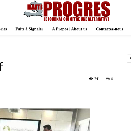
ries
Faits à Signaler
A Propos | About us
Contactez-nous
Ar
f
741
0