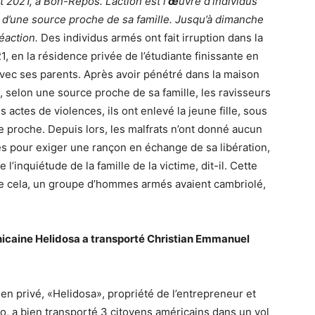
 2021, à Bon-Repos. L’action est l’
œ
uvre d’individus
 d’une source proche de sa famille. Jusqu’à dimanche
réaction.
Des individus armés ont fait irruption dans la
1, en la résidence privée de l’étudiante finissante en
avec ses parents. Après avoir pénétré dans la maison
 selon une source proche de sa famille, les ravisseurs
s actes de violences, ils ont enlevé la jeune fille, sous
e proche. Depuis lors, les malfrats n’ont donné aucun
hes pour exiger une rançon en échange de sa libération,
l’inquiétude de la famille de la victime, dit-il. Cette
de cela, un groupe d’hommes armés avaient cambriolé,
nicaine Helidosa a transporté Christian Emmanuel
n privé, «Helidosa», propriété de l’entrepreneur et
lo, a bien transporté 3 citoyens américains dans un vol