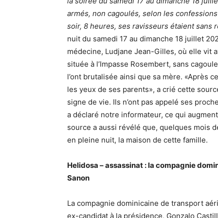
la soirée du samedi 17 au dimanche 18 juillet
armés, non cagoulés, selon les confessions
soir, 8 heures, ses ravisseurs étaient sans 
nuit du samedi 17 au dimanche 18 juillet 202
médecine, Ludjane Jean-Gilles, où elle vit 
située à l’Impasse Rosembert, sans cagoule,
l’ont brutalisée ainsi que sa mère. «Après ce
les yeux de ses parents», a crié cette sourc
signe de vie. Ils n’ont pas appelé ses proc
a déclaré notre informateur, ce qui augmente 
source a aussi révélé que, quelques mois 
en pleine nuit, la maison de cette famille.
Helidosa – assassinat : la compagnie domi
Sanon
La compagnie dominicaine de transport aérie
ex-candidat à la présidence, Gonzalo Castil