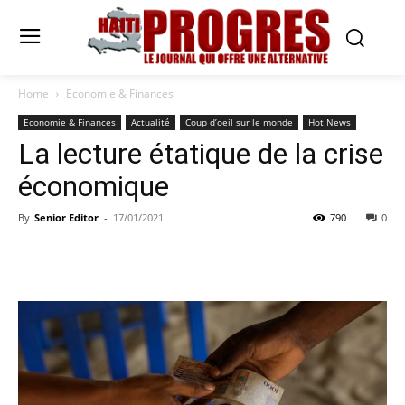
Home
Economie & Finances
Economie & Finances
Actualité
Coup d’oeil sur le monde
Hot News
La lecture étatique de la crise
économique
By
Senior Editor
-
17/01/2021
790
0