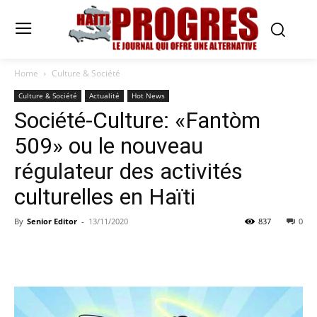
Home
Culture & Société
Culture & Société
Actualité
Hot News
Société-Culture: «Fantòm
509» ou le nouveau
régulateur des activités
culturelles en Haïti
By
Senior Editor
-
13/11/2020
837
0