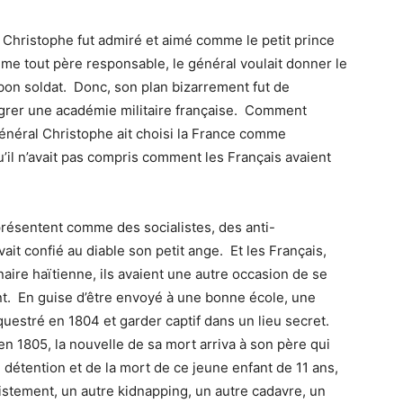
i Christophe fut admiré et aimé comme le petit prince
mme tout père responsable, le général voulait donner le
un bon soldat. Donc, son plan bizarrement fut de
égrer une académie militaire française. Comment
énéral Christophe ait choisi la France comme
u’il n’avait pas compris comment les Français avaient
présentent comme des socialistes, des anti-
ait confié au diable son petit ange. Et les Français,
naire haïtienne, ils avaient une autre occasion de se
fant. En guise d’être envoyé à une bonne école, une
équestré en 1804 et garder captif dans un lieu secret.
en 1805, la nouvelle de sa mort arriva à son père qui
détention et de la mort de ce jeune enfant de 11 ans,
istement, un autre kidnapping, un autre cadavre, un