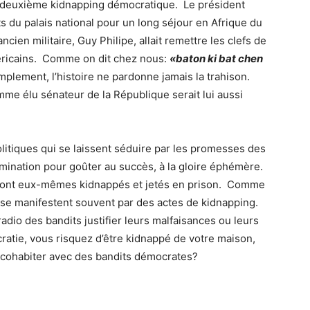
n deuxième kidnapping démocratique. Le président
rts du palais national pour un long séjour en Afrique du
ncien militaire, Guy Philipe, allait remettre les clefs de
méricains. Comme on dit chez nous:
«baton ki bat chen
mplement, l’histoire ne pardonne jamais la trahison.
omme élu sénateur de la République serait lui aussi
tiques qui se laissent séduire par les promesses des
rmination pour goûter au succès, à la gloire éphémère.
ils sont eux-mêmes kidnappés et jetés en prison. Comme
e se manifestent souvent par des actes de kidnapping.
adio des bandits justifier leurs malfaisances ou leurs
ratie, vous risquez d’être kidnappé de votre maison,
cohabiter avec des bandits démocrates?