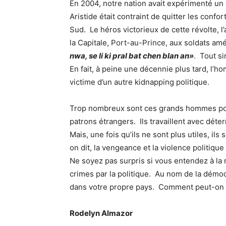
En 2004, notre nation avait expérimenté u
Aristide était contraint de quitter les confo
Sud. Le héros victorieux de cette révolte, l’a
la Capitale, Port-au-Prince, aux soldats a
nwa, se li ki pral bat chen blan an»
. Tout si
En fait, à peine une décennie plus tard, l’h
victime d’un autre kidnapping politique.
Trop nombreux sont ces grands hommes poli
patrons étrangers. Ils travaillent avec déte
Mais, une fois qu’ils ne sont plus utiles, 
on dit, la vengeance et la violence politiqu
Ne soyez pas surpris si vous entendez à la r
crimes par la politique. Au nom de la démoc
dans votre propre pays. Comment peut-on 
Rodelyn Almazor