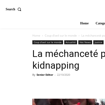
Search
Home
Catego
Home
Coup d’oeil sur le monde
La méchanceté pol
Coup d’oeil sur le monde
Actualité
Hot News
Justice
La méchanceté po
kidnapping
By
Senior Editor
-
22/10/2020