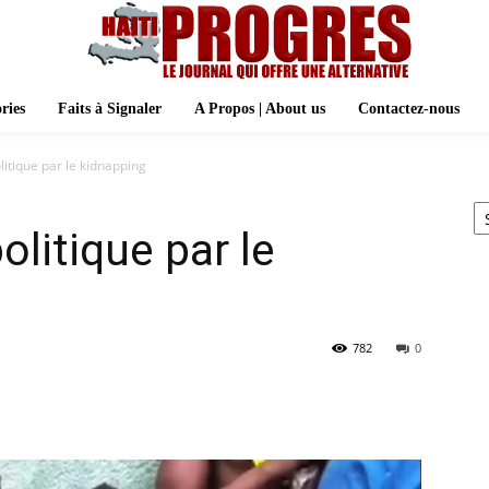
ries
Faits à Signaler
A Propos | About us
Contactez-nous
itique par le kidnapping
Ar
litique par le
782
0