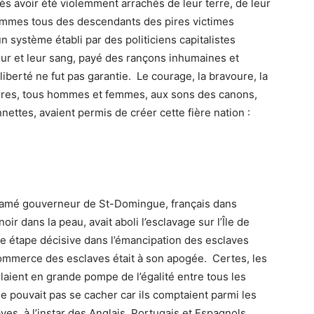
ès avoir été violemment arrachés de leur terre, de leur
ommes tous des descendants des pires victimes
 système établi par des politiciens capitalistes
eur et leur sang, payé des rançons inhumaines et
liberté ne fut pas garantie. Le courage, la bravoure, la
aires, tous hommes et femmes, aux sons des canons,
nettes, avaient permis de créer cette fière nation :
lamé gouverneur de St-Domingue, français dans
ir dans la peau, avait aboli l’esclavage sur l’Île de
e étape décisive dans l’émancipation des esclaves
commerce des esclaves était à son apogée. Certes, les
laient en grande pompe de l’égalité entre tous les
 pouvait pas se cacher car ils comptaient parmi les
ves, à l’instar des Anglais, Portugais et Espagnols.