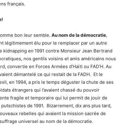
ens français.
e!
l comme bon leur semble.
Au nom de la démocratie
,
nt légitimement élu pour le remplacer par un autre
c le kidnapping en 1991 contre Monsieur Jean Bertrand
cratiques, nos gentils voisins et amis américains nous
tard, convertie en Forces Armées d’Haïti ou FAD’H. Au
aient démantelé ce qui restait de la FADH. Et le
xil, en 1994, a pris le temps déguster la chute de ses
ats étrangers qui l’avaient chassé du pouvoir
te fragile et temporaire qui lui permit de jouir de
 putschistes de 1991. Bizarrement, dix ans plus tard,
 nouveaux rebelles qui avaient la mission sacrée de
suffrage universel au nom de la démocratie.