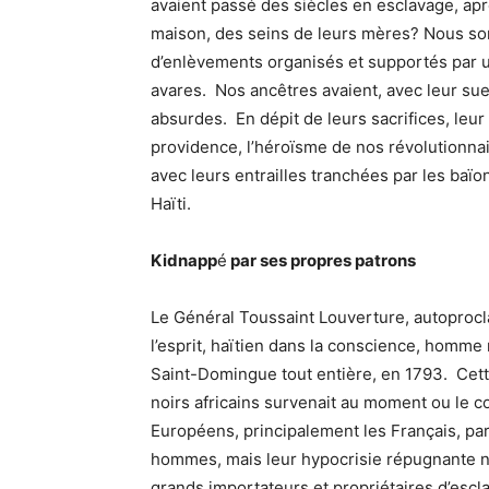
avaient passé des siècles en esclavage, apr
maison, des seins de leurs mères? Nous s
d’enlèvements organisés et supportés par un
avares. Nos ancêtres avaient, avec leur su
absurdes. En dépit de leurs sacrifices, leur 
providence, l’héroïsme de nos révolutionn
avec leurs entrailles tranchées par les baïon
Haïti.
Kidnapp
é
par ses propres patrons
Le Général Toussaint Louverture, autoproc
l’esprit, haïtien dans la conscience, homme no
Saint-Domingue tout entière, en 1793. Cett
noirs africains survenait au moment ou le 
Européens, principalement les Français, par
hommes, mais leur hypocrisie répugnante ne
grands importateurs et propriétaires d’escla