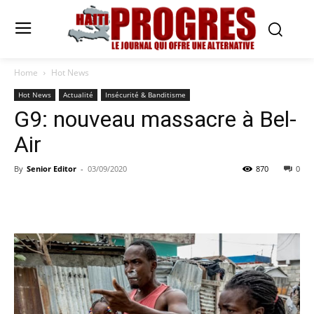
Home
Hot News
Hot News
Actualité
Insécurité & Banditisme
G9: nouveau massacre à Bel-
Air
By
Senior Editor
-
03/09/2020
870
0