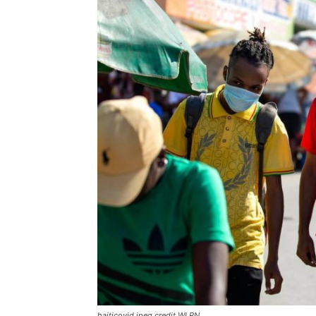
haiticovid.jpeg credit WLRN