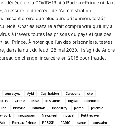
nnier décédé de la COVID-19 ni à Port-au-Prince ni dans
, a rassuré le directeur de l’Administration
s laissant croire que plusieurs prisonniers testés
cu. Noël Charles Nazaire a fait comprendre qu’il n’y a
virus à travers toutes les prisons du pays et que ces
rt-au-Prince. À noter que l’un des prisonniers, testés
me, dans la nuit du jeudi 28 mai 2020. Il s’agit de André
bureau de change, incarcéré en 2016 pour fraude.
aux cayes
Ayiti
Cap-haitien
Caravane
cho
id-19
Crime
crise
dessalines
digital
economie
line
histoire
inflation
insecurity
Jacmel
Jeremie
w york
newspaper
Newsreel
nouvel
Petit goave
Paix
Port-au-Prince
PRESSE
RADIO
sante
toussaint