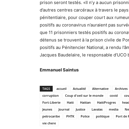
prison seront testés. «Il n’y a aucun priso
d’autres centres carcéraux à travers le pays»
pénitentiaire, pour couper court aux rumeur
positifs au coronavirus n’auraient pas survé
que 11 prisonniers testés positifs au corona
détenus se trouvent à la prison civile de Po
positifs au Pénitencier National, a rendu l’â
Jacques Baudelaire, le responsable d’UCO 
Emmanuel Saintus
TAGS
accueil
Actualité
Alternative
Archives
corruption
Coup d'oeil sur le monde
covid
cov
Fort-Liberte
Haiti
Haitian
HaitiProgres
head
Jeunes
Journal
Justice
Lavalas
media
Ne
petrocaribe
PHTK
Police
politique
Port de 
vie chere