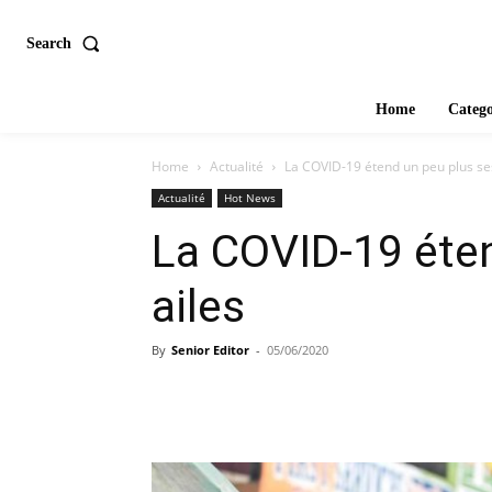
Search
Home
Catego
Home
Actualité
La COVID-19 étend un peu plus ses
Actualité
Hot News
La COVID-19 éten
ailes
By
Senior Editor
-
05/06/2020