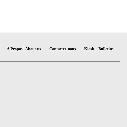
A Propos | About us
Contactez-nous
Kiosk – Bulletins