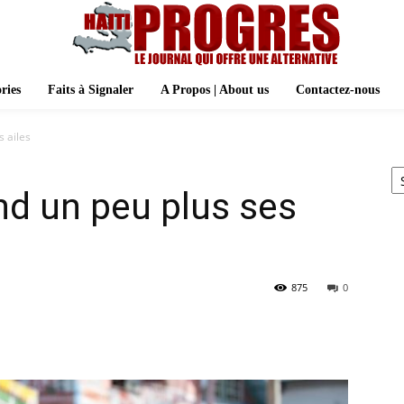
ries
Faits à Signaler
A Propos | About us
Contactez-nous
 ailes
Ar
d un peu plus ses
875
0