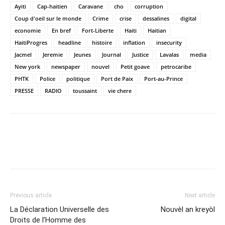
Ayiti
Cap-haitien
Caravane
cho
corruption
Coup d'oeil sur le monde
Crime
crise
dessalines
digital
economie
En bref
Fort-Liberte
Haiti
Haitian
HaitiProgres
headline
histoire
inflation
insecurity
Jacmel
Jeremie
Jeunes
Journal
Justice
Lavalas
media
New york
newspaper
nouvel
Petit goave
petrocaribe
PHTK
Police
politique
Port de Paix
Port-au-Prince
PRESSE
RADIO
toussaint
vie chere
Previous article
Next article
La Déclaration Universelle des
Nouvèl an kreyòl
Droits de l’Homme des