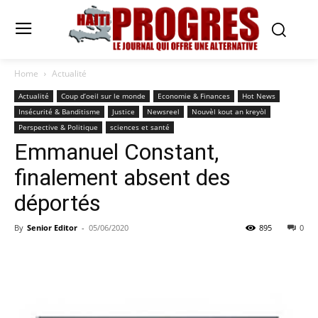
Home
Actualité
Actualité
Coup d’oeil sur le monde
Economie & Finances
Hot News
Insécurité & Banditisme
Justice
Newsreel
Nouvèl kout an kreyòl
Perspective & Politique
sciences et santé
Emmanuel Constant,
finalement absent des
déportés
By
Senior Editor
-
05/06/2020
895
0