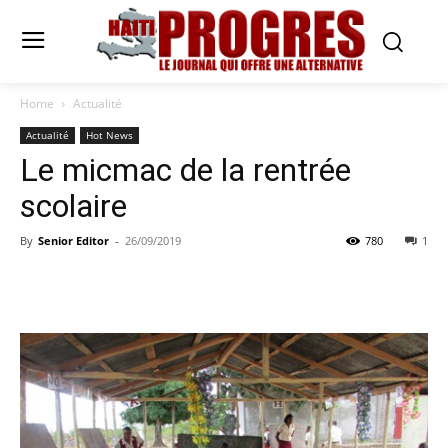
Home
Actualité
Actualité
Hot News
Le micmac de la rentrée
scolaire
By
Senior Editor
-
26/09/2019
780
1