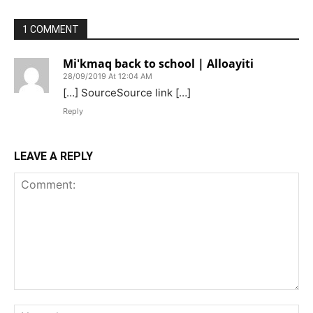
1 COMMENT
Mi'kmaq back to school | Alloayiti
28/09/2019 At 12:04 AM
[…] SourceSource link […]
Reply
LEAVE A REPLY